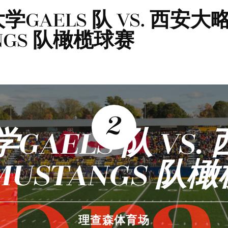
大学GAELS 队 VS. 西安
NGS 队橄榄球赛
2
GAELS 队 VS.
MUSTANGS 队
理查森体育场