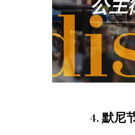
公主
di
4. 默尼