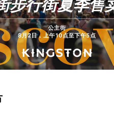
街步行街夏季售
sco
公主街
8月2日，上午10点至下午5点
节