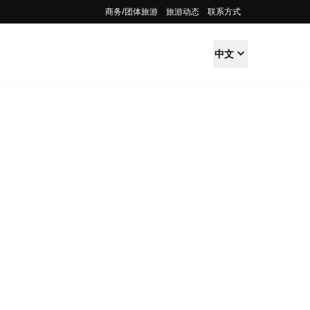
商务/团体旅游
旅游动态
联系方式
中文
做的事情