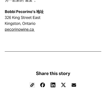
另一款新的“最爱”。
Bobbi Pecorino’s 地址
326 King Street East
Kingston, Ontario
pecorinowine.ca
Share this story