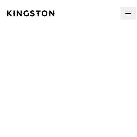
Skip to content
在 BOBBI
PECORINO’S餐厅，
做一个对葡萄酒充满
好奇的人